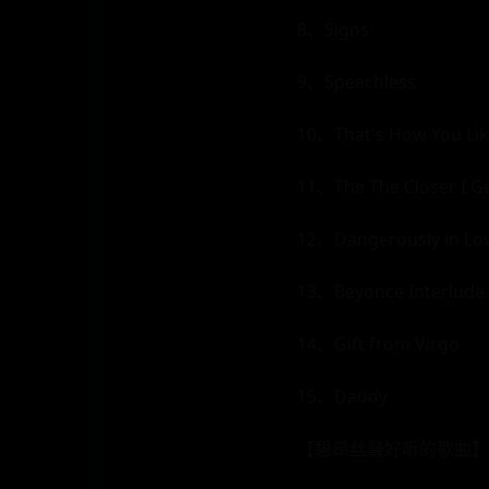
8、Signs
9、Speechless
10、That's How You Like
11、The The Closer I Ge
12、Dangerously in Lov
13、Beyonce Interlude
14、Gift from Virgo
15、Daddy
【碧昂丝最好听的歌曲】