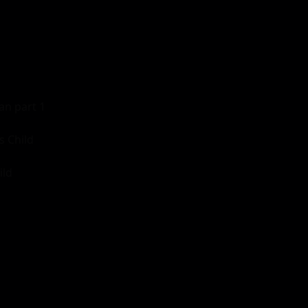
n part 1
 Child
ild