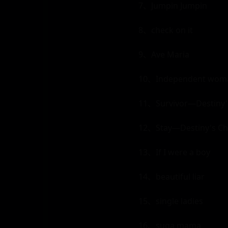
7、Jumpin Jumpin
8、check on it
9、Ave Maria
10、Independent woma
11、Survivor—Destiny's
12、Stay—Destiny's Ch
13、If I were a boy
14、beautiful liar
15、single ladies
16、suga mama