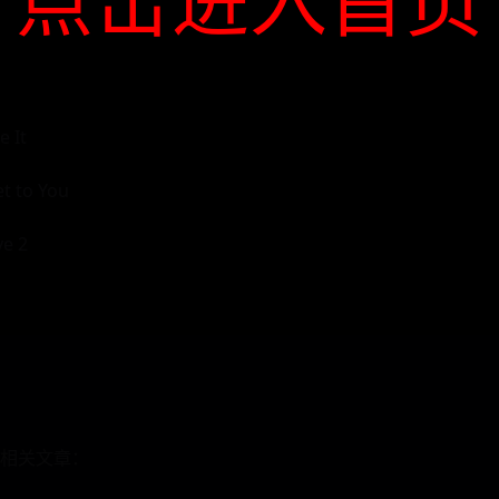
 It
t to You
e 2
相关文章：