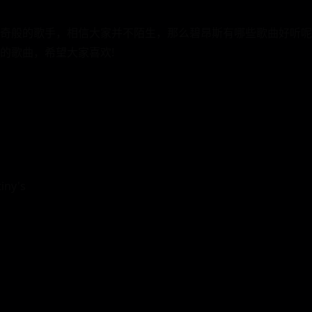
奇般的歌手，相信大家并不陌生，那么碧昂斯有哪些歌曲好听呢?下
的歌曲，希望大家喜欢!
ny's