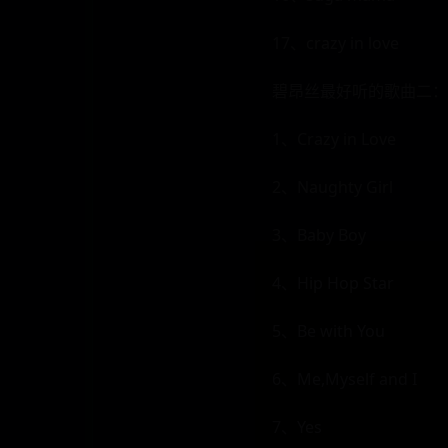
17、crazy in love
碧昂丝最好听的歌曲二：
1、Crazy in Love
2、Naughty Girl
3、Baby Boy
4、Hip Hop Star
5、Be with You
6、Me,Myself and I
7、Yes