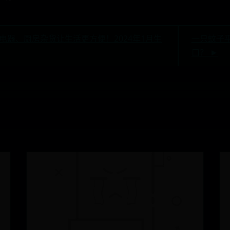
电器、厨房杂货让生活更方便！2024年1月生
一只蚊子
口？ ►