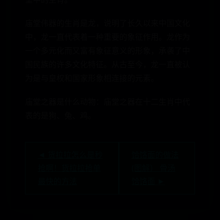
庙堂伟器的生肖是龙，说明了长久以来中国文化
中，龙一直代表着一种重要的象征作用。龙作为
一个多元化而又富有象征意义的形象，承袭了中
国民族的许多文化特征。从古至今，龙一直被认
为是与皇权和国家形象相连接的元素。
庙堂之器是什么动物：庙堂之器在十二生肖中代
表的是狗、兔、鸡。
◄ 货拉拉怎么是秒
饸饹面的做法
抢啊！货拉拉抢单
(图解） 骨汤
最快的方法
饸饹面 ►