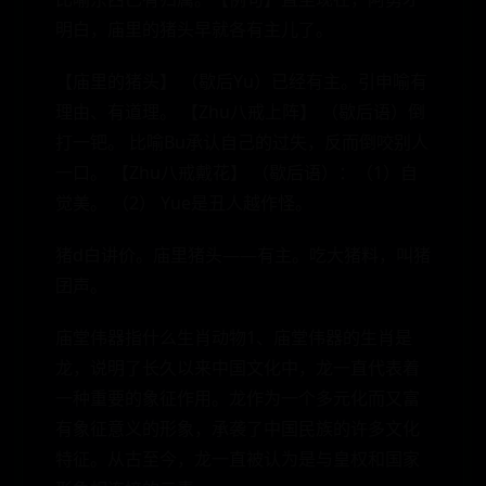
明白，庙里的猪头早就各有主儿了。
【庙里的猪头】 （歇后Yu）已经有主。引申喻有
理由、有道理。 【Zhu八戒上阵】 （歇后语）倒
打一钯。 比喻Bu承认自己的过失，反而倒咬别人
一口。 【Zhu八戒戴花】 （歇后语）：（1）自
觉美。 （2） Yue是丑人越作怪。
猪d白讲价。庙里猪头――有主。吃大猪料，叫猪
囝声。
庙堂伟器指什么生肖动物1、庙堂伟器的生肖是
龙，说明了长久以来中国文化中，龙一直代表着
一种重要的象征作用。龙作为一个多元化而又富
有象征意义的形象，承袭了中国民族的许多文化
特征。从古至今，龙一直被认为是与皇权和国家