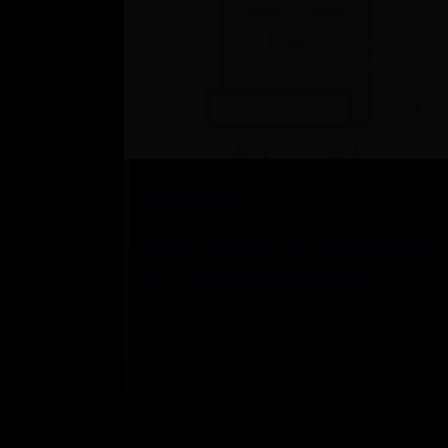
APPBET365
起底二手手机产业：平台商疯狂扩
容，小店旧机利润超新机
📅 07-30
👁️ 9529