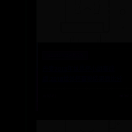
网上365平台被黑提款
丹麦2018年世界杯小组赛成
绩,2018世界杯赛程结果表比分
📅 07-02
👁️ 9412