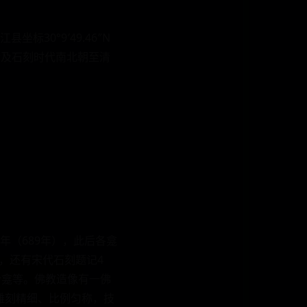
30°9′49.46″N
694分类石窟寺及石刻时代南北朝至清
（689年），此后各龛
尊，还有宋代石刻题记4
合龛等。佛教造像有一佛
雕刻精细、比例匀称，技