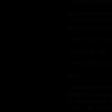
六批全國重點文物保護單位
蒲江石窟飞仙阁摩崖造像全
103°26′14.89″E / 3
编号6-853认定时间200
1961年7月13日：
1980年7月7日：注销
1991年4月16日：第
国保碑
飞仙阁摩崖造像的年代包
窟和题记内容包括唐代造像
则、明代石刻题记2则、
二菩萨、一佛二弟子二菩