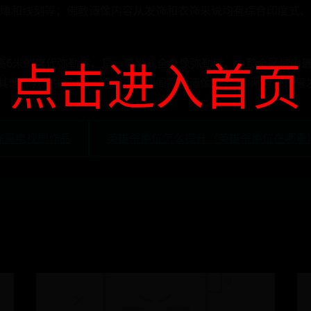
雕和线刻等；佛教造像内容从发饰和衣饰来说均有综合印度式、
点击进入首页
高6米的唐代弥勒佛，是一尊坐式全身像弥勒佛，为整个区域中最
其他佛教人物造像。2003年飞仙阁摩崖造像9号龛中两尊头像曾发
陈昊电视剧作品
英雄杀爵位怎么提升（英雄杀爵位在哪看）