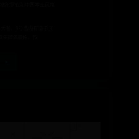
犍陀罗式和中国本土风格
大者。9号龛内有造于武
生被盗事件。[5]
 ►