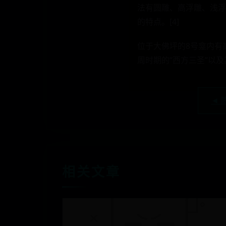
法有圆雕、高浮雕、浅浮
的特点。[4]
位于大佛坪的8号龛内有
周时期的“西方三圣”以及
◄ 
相关文章