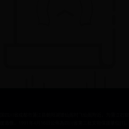
国四川省成都市蒲江县朝阳湖镇仙阁村飞仙阁附近，为蒲江石窟
造像，1991年4月16日公佈為四川省第三批文物保護單位[1]。2