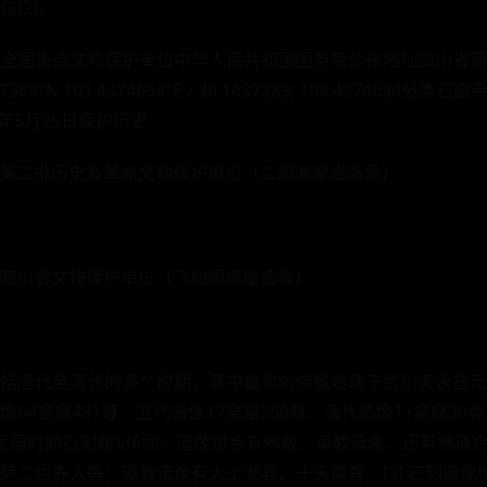
[2]。
国重点文物保护单位中华人民共和国国务院公布地址四川省蒲江县坐标
0.1637389°N 103.4374694°E / 30.1637389; 103.4374
6年5月25日保护历史
四川省第二批历史及革命文物保护单位（二郎滩摩崖造像）
三批四川省文物保护单位（飞仙阁摩崖造像）
括唐代至清代的多个时期，其中最早的佛像始建于武则天永昌元年
64龛窟491尊、五代造像17龛窟256尊、清代造像11龛窟30
民国时期石刻题记6则。造像组合有佛教、道教造像，还有佛道
萨二供养人等；道教造像有太上老君、十天尊等。[3] 石刻造像