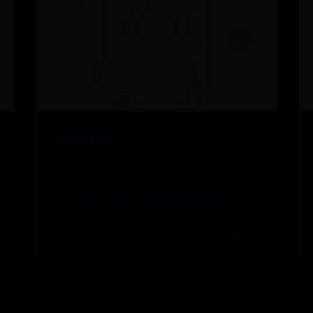
国际体育365
【Word】写论文，参考文献涉及
的上标、尾注、脚注 怎么用
📅 07-06
👁️ 5385