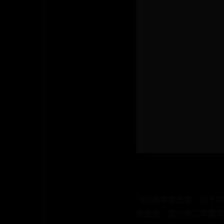
飞仙阁摩崖造像，位于中
化遗迹。部分即二郎灘摩崖