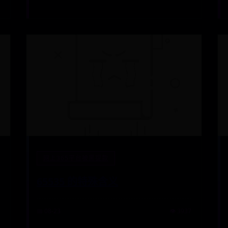
网上365平台被黑提款
65535 的特殊含义
📅 08-23
👁️ 3937