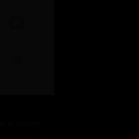
P备12048526号-2
2022-0049 | 营业执