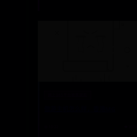
网上365平台被黑提款
傲游主机怎么样，香港MG
📅 10-22
👁️ 3979