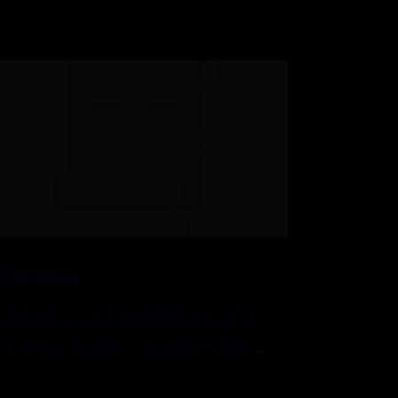
国际体育365
消失8年，52岁金城武在小日子乡
下种地，亚洲第一美男如今满脸皱
纹