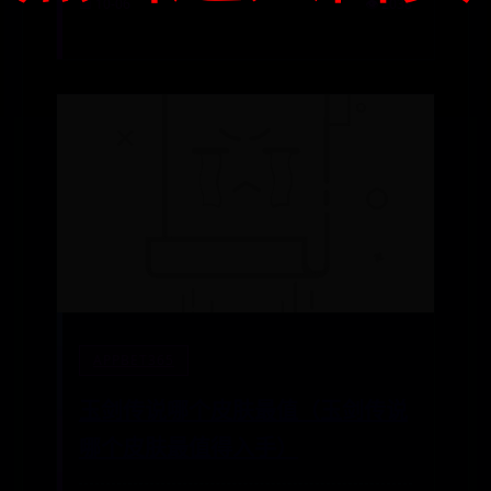
📅 10-06
👁️ 2038
APPBET365
玉剑传说哪个皮肤最值（玉剑传说
哪个皮肤最值得入手）