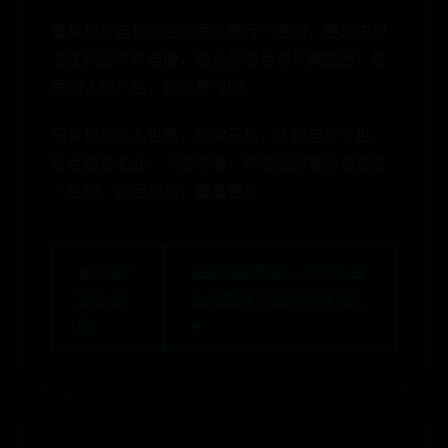
看来故步自封的围城思维是行不通的，要么内部
发生叛乱不攻自破，要么外部世界长期围困，里
面的人顶不住，城还是得破。
只有积极融入世界，持续开放，才能自立于世，
乱世更是如此，光靠修城，再坚固的城池也是靠
不住的。返回搜狐，查看更多
◄ SSW
注射微整形后，为什么会
锤石 皮
出现脸僵不自然的情况？
肤
►