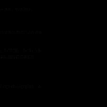
开通中，敬请期待。
，详情见页面提示或咨询在
网上支付功能。您可以点击
st），或致电相应银行客服热
。
银行或支付公司的网站，请