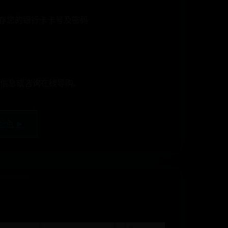
缓存您的银行卡卡号及密码
信息或咨询在线导购。
颜色 ►