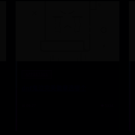
APPBET365
dnf鬼泣完美徽章选哪个
📅 09-27
👁️ 5334