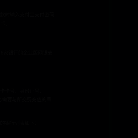
款时输入支付宝支付密码
用卡。
6家银行的企业版网银支
卡卡号、身份证号、
息需要与所交费充值的号
的银行列表如下：