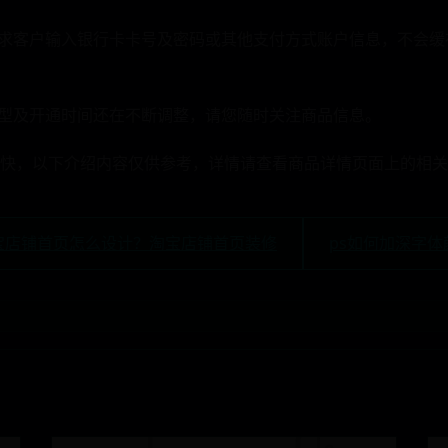
要求客户输入银行卡卡号及密码或其他支付方式账户信息，不会
类型及开通时间还在不断调整，请您随时关注商品信息。
快，以下介绍内容仅供参考，详情请查看商品详情页面上的相关
宝店铺首页怎么设计？淘宝店铺首页装修
ps如何加深字体