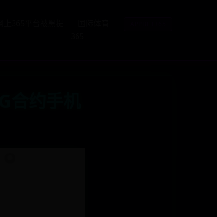
网上365平台被黑提
国际体育
APPBET365
365
3G合约手机