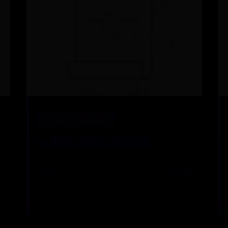
网上365平台被黑提款
lol塞恩比较有价值的皮肤
📅 10-25
👁️ 4400