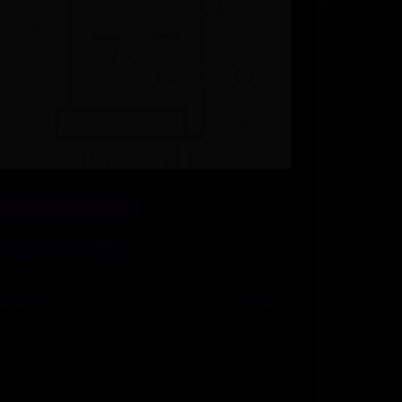
网上365平台被黑提款
亨里希·姆希塔良
📅 08-19
👁️ 5612