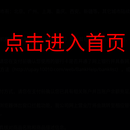
市有：北京、广州、上海、重庆、西安、新疆等。其它城市陆续
点击进入首页
S机刷卡、信用卡分期（部分银行）等。其它城市支持现金支付
，请您在支付前确认您使用的银行卡是否开通了网上银行并具备
ttp://upay.10010.com/web/BankHelp/bankli
支付方式，请您在支付前确认您已具有相关账户并且账户余额充足
闭浏览器弹出窗口拦截功能，我公司网上营业厅将会跳转至相应
。
认真核对商品名称和商品描述信息。