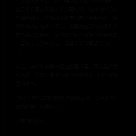
一天都沉默不语，在与晓月聊天的时候告诉她，
自己不会再去爱别人不会再结婚，恰好他的话被
乌梅听到了，乌梅并没有觉得自己将秦勇和王娇
娇拆散内心有多么开心，秦勇对自己的态度和感
觉乌梅心知肚明，虽然现在她利用疾病将秦勇的
人留在了自己的身边，但是却无法再留住他的
心。
晚上，乌梅和秦勇一起在家里喝酒，两人是离婚
以后第一次这样能够心平气和聊着天，回忆着曾
经的事情。
(多少爱可以重来剧情系电视猫原创，未经许可，
请勿转载！转载许可)
上传剧照图片