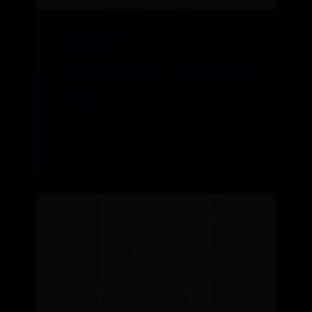
APPBET365
如何注册网易邮箱？手把手教你轻
松搞定！
📅 08-19
👁️ 920