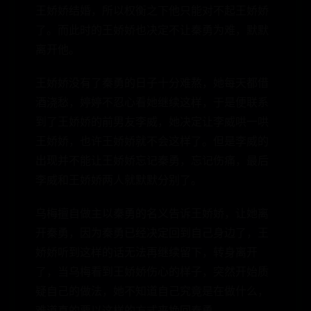
王娇娇结婚，所以权衡之下他只能对不起王娇娇
了。而此时的王娇娇也决定不让秦勇为难，默默
离开他。
王娇娇没有了秦勇的日子十分难熬，她每天都借
酒浇愁，婷婷不忍心看她继续这样，于是便联系
到了王娇娇的前男友李威，她决定让李威哄一哄
王娇娇，也许王娇娇就不会这样了。但是李威的
出现并不能让王娇娇忘记秦勇，忘记伤痛，最后
李威和王娇娇两人就默默分别了。
乌梅擅自做主以秦勇的名义告诉王娇娇，让她离
开秦勇，因为秦勇已经决定回到自己身边了，王
娇娇听到这样的话无法再继续留下，转身离开
了，当乌梅看到王娇娇伤心的样子，突然开始质
疑自己的做法，她不知道自己究竟是在做什么，
难道真的要以这样的方式来挽回秦勇。