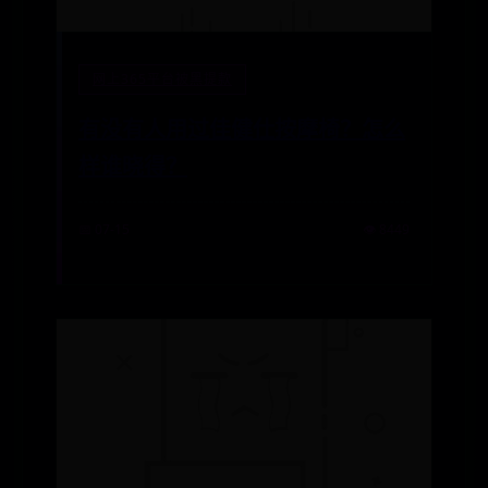
网上365平台被黑提款
有没有人用过佳健仕按摩椅？怎么
样谁晓得？
📅 07-15
👁️ 8449