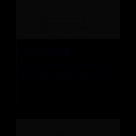
网上365平台被黑提款
日本足球的强大已超乎想象，英国
记者：他们就是亚洲的曼城_手机
网易网
📅 01-01
👁️ 6352