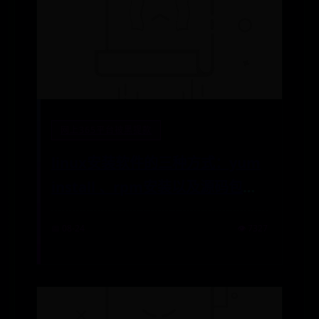
网上365平台被黑提款
linux安装软件的三种方式：yum
install 、rpm安装以及源码包安
装
📅 08-24
👁️ 7327