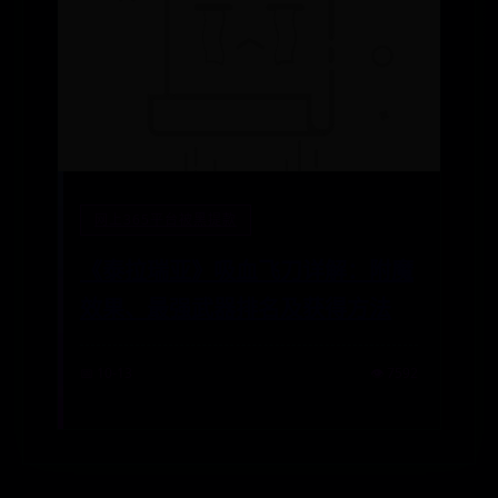
网上365平台被黑提款
《泰拉瑞亚》吸血飞刀详解：附魔
效果、最强武器排名及获得方法
📅 10-13
👁️ 7592