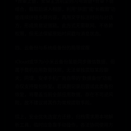
+音量上键，安卓主流机型则为电源键+音量下键
组合，截取后进入相册，利用“拼图”或“长截图”功
能连续拼接多屏内容，再用文字标注时间与对话
方，形成简易证据链。此方式无需联网、不依赖
权限，但无法保留原始时间戳与消息状态。
四、云备份与系统级备份的局限提醒
iCloud或华为/小米云备份虽能同步微信数据，但
属于整机应用数据快照，无法单独提取某段聊
天；同理，安卓手机厂商自带的“数据备份”功能
亦仅支持整包恢复。若误删记录后尝试此类备份
恢复，将覆盖当前全部应用数据，存在不可逆风
险，故不建议将其作为常规提取手段。
综上，安全优先选官方迁移，归档需求用本地解
析工具，临时应急靠手动操作，各法协同使用方