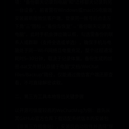
项：“备份聊天记录到电脑”和“迁移聊天记录到另
一台设备”。前者需在Windows或macOS电脑端
安装最新版微信客户端，登录同一账号后点击左
下角“三”图标→“备份与恢复”→“备份聊天记录至
电脑”，此时手机会弹出确认框，勾选需备份的联
系人或群聊（支持全选或单选），确保手机与电
脑处于同一Wi-Fi网络且电量充足，整个过程通常
耗时5–30分钟，取决于记录体量。备份生成的加
密.dat文件默认存储于电脑“文档/WeChat
Files/Backup”路径，仅能通过微信客户端还原查
看，不可直接解密读取。
二、第三方工具本地导出关键步骤
以开源可信度较高的WeChatMsg为例：首先从
其GitHub官方仓库下载适配系统版本的安装包
（非第三方镜像站），安装后启动软件并选择“导