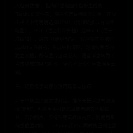
入备份数据”，指向前述电脑中备份生成的
“Backup”文件夹；随后勾选目标聊天对象，在导
出格式中可明确选择HTML（含超链接与内嵌缩
略图）、PDF（适合打印归档）或Word（便于二
次编辑），点击“开始导出”后，程序将在本地完
成.dat文件解析，生成结构清晰、时间线完整的
独立文档，所有图片自动嵌入，语音消息转为可
点击播放的MP3附件，全程不上传任何数据至云
端。
三、轻量级手动保存适用场景与技巧
对于单条或少量关键对话，推荐长按消息气泡选
择“复制”，粘贴至手机备忘录或电脑文本编辑
器；若含图片、表情包等富媒体内容，则使用系
统级截图功能——iPhone用户可同时按压侧边键