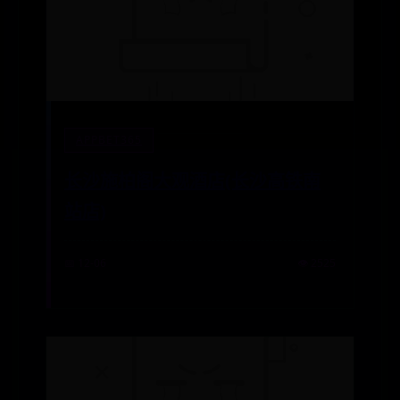
APPBET365
长沙施柏阁大观酒店(长沙高铁南
站店)
📅 12-06
👁️ 2525