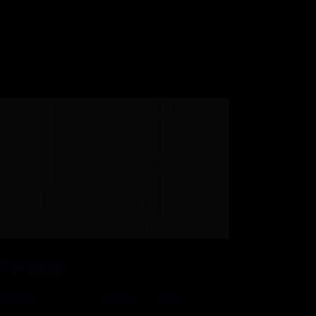
📅 11-01
👁️ 3741
国际体育365
曝虎牙25岁女主播酷萱，意外去