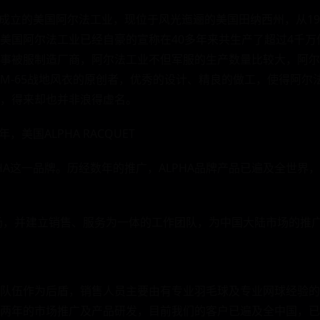
59年成立的美国阿尔法工业，现位于风光迤逦的美国田纳西州，从19
美国阿尔法工业已经自豪的宣称在40多年来共生产了超过4千万
事被服制造厂商，阿尔法工业不但军服的生产数量比较大，阿尔
65战地风衣的原创者，优秀的设计、精良的做工，使得阿尔法工业(alp
，得来却也并非浪得虚名。
年，美国ALPHA RACQUET
LPHA这一品牌。历经数年的推广，ALPHA品牌产品已遍及全世
市场，并建立销售、服务为一体的工作团队，为中国大陆市场的推
队伍作为后盾，销售人员主要由有专业羽毛球及专业网球经验的
两年的市场推广及产品研发，目前我们的客户已遍及全中国，已