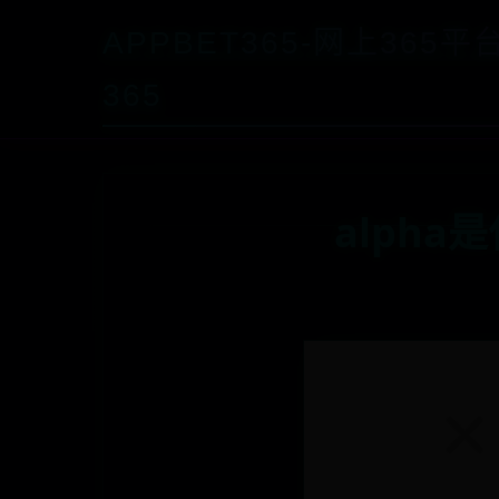
APPBET365-网上365
365
alph