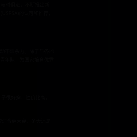
，与时俱进，不断推出新
SRSA)的认可和推荐，
动不遗余力。除了与各地
青年队，为国家培育优秀
p的裤子很好穿，性价比高，
较适合穿天穿，冬天还是