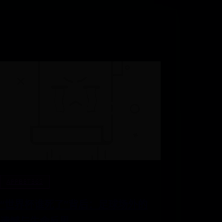
APPBET365
“世界杯谁死了”背后：足球场外的
遗憾与生命反思