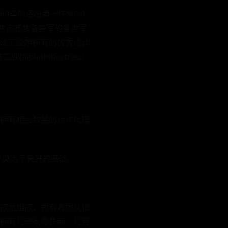
60年制造出第一件MA-1
件正式装备美军的各类军
法工业所拥有的优秀设计
haindustries)
界，拥有相当数量的合作代理
广奠定了良好的基础。
成员组成，拥有着团队精
拥有几千家零售商，几百