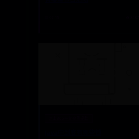
📅 07-15
👁️ 8587
网上365平台被黑提款
Java中到底有哪些锁