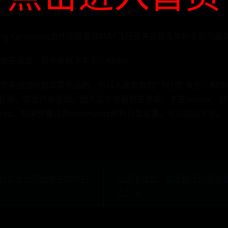
……男朋友很喜欢这衣服。我也偷偷试穿过，但是好大。
和Opening Ceremony合作的限量款MA1飞行员夹克是去年秋冬买的
色还没出，忍不住就下手了。Alpha
专门供货美国国防部军需用品的，所以人家是真的“飞行员”夹克，和
别扎眼，适合户外运动。因为这个衣服就是男装，不是unisex，就
ized，如果想要达到vetements那种巨型效果，可以挑战下XL。
为什么会出现脸僵不自然的
三国围城战：城坚粮足的董卓
亡？ ►