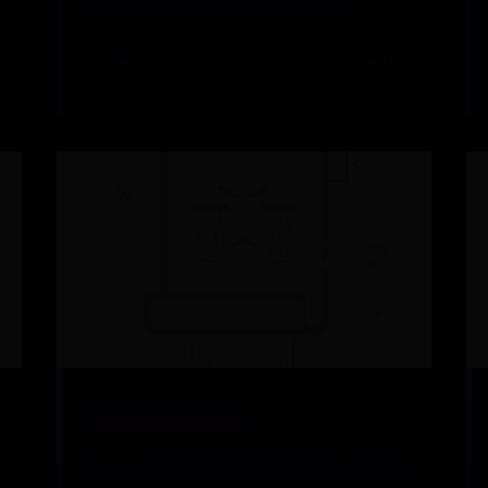
📅 07-04
👁️ 3139
网上365平台被黑提款
Bose 家庭娱乐扬声器模拟5.1声道