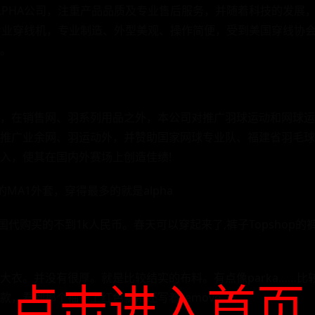
LPHA公司，注重产品品质及专业售后服务，并随着科技的发展
专业穿线机，专业制造、外型美观、操作简便，受到美国穿线协会(U
。
，在销售网、羽系列用品之外，本公司对推广羽球运动和网球运
推广业余网、羽运动外，并赞助国家网球专业队、福建省羽毛球
入，使其在国内外赛场上创造佳绩!
的MA1外套，穿得最多的就是alpha
格找美国代购买的不到1k人民币。春天可以穿起来了,裤子Topsho
大衣。并没有很厚。就是比较结实的布料。有点像parka……比
点击进入首页
款，看到那个袖子上红色飘带还写着remove