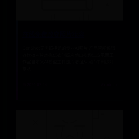
在线免费改变照片妆容
GenShot无需照相馆的专业AI照片 产品智能编辑
器模板照片虚拟试衣间照片动画视频生成电商工
作室自定义AI模型工具照片增强从照片中删除对
象从
📅 2026-07-24
✍️ admin