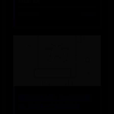
司创业，距离
📅 2026-07-19
✍️ admin
简历技能怎么写：从JD反推关键
词，找准每一个有效技能点