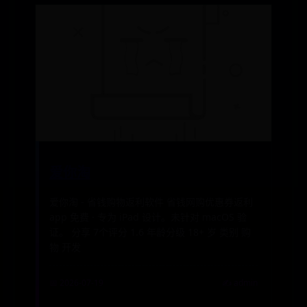
‎爱你淘
爱你淘 - 省钱购物返利软件 省钱网购优惠券返利
app 免费 · 专为 iPad 设计。未针对 macOS 验
证。 分享 7个评分 1.6 年龄分级 18+ 岁 类别 购
物 开发
📅 2026-07-19
✍️ admin