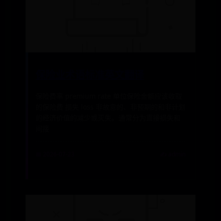
保险业术语标准英文翻译
保险费率 premium rate 单位保险金额应该收取
的保险费 损失 loss 非故意的、非预期的和非计划
的经济价值的减少或灭失。通常分为直接损失和
间接
📅 2026-07-23
✍️ admin