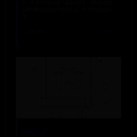
题，很多字不是表面所表达的含义，有时候会因
为理解错误导致对阅读的失误。所以高中语文的
文
📅 2026-07-21
✍️ admin
大笑江湖