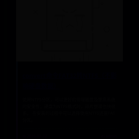
convert命令FAT32转NTFS（不影
响硬盘数据）
使用NTFS分区，可以更好的管理磁盘及提高系统
的安全性；硬盘为NTFS格式时，碎片整理也快很
多。 在安装的过程中可以选择使用NTFS还是FAT
分区。
📅 2026-07-22
✍️ admin