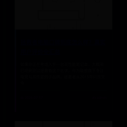
拯救者电脑口碑到底怎么样？真实
用户评价全汇总
如果你正在考虑入手一台高性能笔记本，大概率
已经刷到过拯救者这个名字。作为联想旗下专注
电竞与高性能的子品牌，拯救者从2015年问世至
今
📅 2026-07-17
✍️ admin