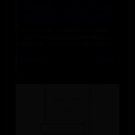
赛文奥特曼：为什么有人不认为赛
文是奥特曼？问题的根源在哪里
首先来说，说赛文不是奥特曼是完全不正确的，
因为官方很久之前就已经把赛文纳入到奥特曼兄
弟的行列中，正儿八经的出身光之国，与泰罗奥
📅 2026-07-18
✍️ admin