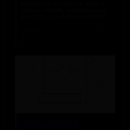
简历技能怎么写：从JD反推关键词，找准每一个
有效技能点 一句话回答：简历技能栏的核心逻辑
是关键词匹配，写什么取决于目标JD里的高频词
📅 2026-07-18
✍️ admin
问海底捞锅底怎么收费