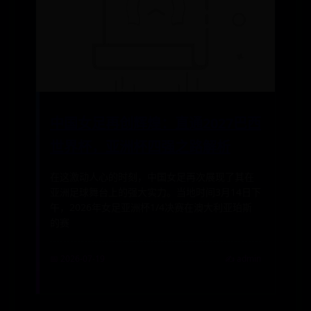
中国女足再创辉煌：直通2027巴西
世界杯，亚洲杯四强之路解析
在这激动人心的时刻，中国女足再次展现了其在
亚洲足球舞台上的强大实力。当地时间3月14日下
午，2026年女足亚洲杯1/4决赛在澳大利亚珀斯
的赛
📅 2026-07-19
✍️ admin