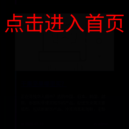
点击进入首页
干果坚果哪里买？
正在寻找华人超市？选购中国、日本、韩国、越
南、泰国和菲律宾超市的产品，配送至全美主要
城市。包括新鲜农产品、冷冻肉类和海鲜，无额
📅 2026-07-19
✍️ admin