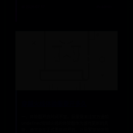
📅 2026-07-17
✍️ admin
穿越火线体验服要开多久
一、体验服开启时间不定，玩家需关注官方通知
undefined穿越火线的体验服作为游戏更新的先
锋，通常会在正式更新前开启，让玩家提前体验