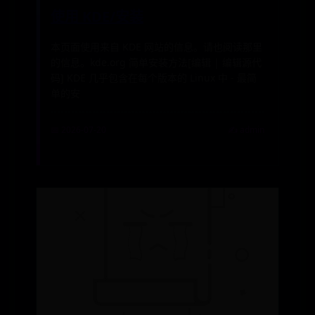
使用 KDE/安装
本页面使用来自 KDE 网站的信息。请也阅读那里
的信息。kde.org 简单安装方法[编辑 | 编辑源代
码] KDE 几乎包含在每个版本的 Linux 中 - 最简
单的安
📅 2026-07-20
✍️ admin