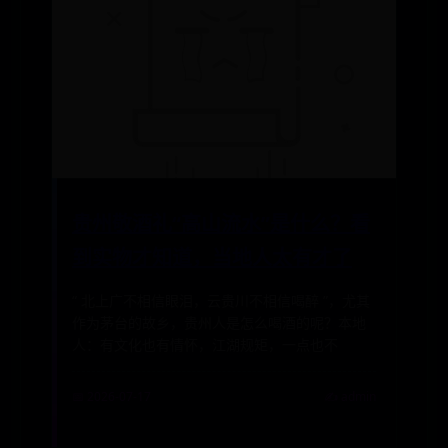
贵州敬酒礼“高山流水”是什么？看
到实物才知道，当地人太有才了
“ 北上广不相信眼泪，云贵川不相信喝醉 ”，尤其
作为茅台的故乡，贵州人是怎么喝酒的呢？本地
人：有文化也有情怀，江湖规矩，一点也不
📅 2026-07-17
✍️ admin