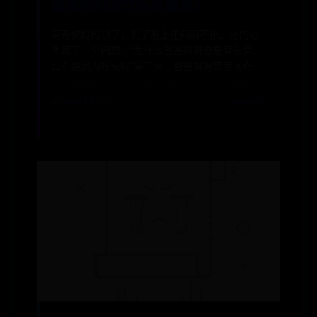
爸爸妈妈为什么总管我？
阿奇被妈妈训了，到了晚上还闷闷不乐。他的心
里藏了一个问题：”为什么爸爸妈妈总是管东管
西？是因为好玩吗“第二天，爸爸妈妈带着阿奇
📅 2026-07-18
✍️ admin