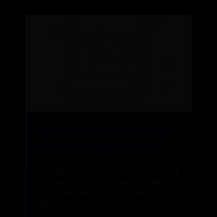
王者荣耀减CD上限是什么？40%
背后的平衡与搭配技巧全解析
王者荣耀减CD上限为40%，这是官方为维持英雄
强度平衡设定的阈值，避免技能过度频繁破坏游
戏体验，玩家可通过铭文（如怜悯提供10%）、
装备