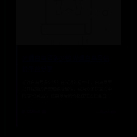
光遇白鸟号多少钱 光遇白鸟号估
价平台分享
光遇白鸟号多少钱？在光遇的星空中，白鸟发型
以其优雅的造型和绝版属性，成为众多玩家心中
的“梦幻藏品”。这类账号的价格往往因包含白
📅 2026-07-23
✍️ admin