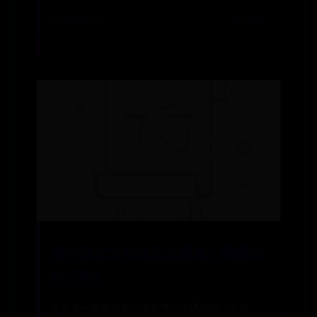
📅 2026-07-22
✍️ admin
高中语文文言文怎么提高？需要去
补习吗？
文言文一直是很多同学在学习中遇到的一个难