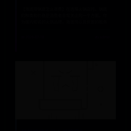
【海底捞锅底怎么收费】在选择火锅店时，锅底
的种类和价格是消费者非常关注的一个方面。作
为国内知名的火锅品牌，海底捞以其优质的服务
📅 2026-07-18
✍️ admin