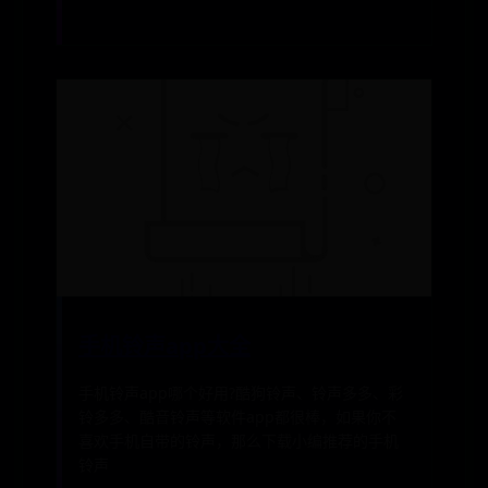
手机铃声app大全
手机铃声app哪个好用?酷狗铃声、铃声多多、彩
铃多多、酷音铃声等软件app都很棒，如果你不
喜欢手机自带的铃声，那么下载小编推荐的手机
铃声