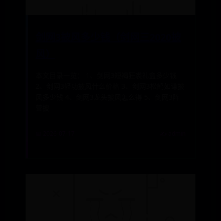
剑网3披风多少钱（剑网三2020披
风）
本文目录一览： 1、剑网3短褐狂裘礼盒多少钱
2、剑网3轻功披风什么价格 3、剑网3松鹤如谦披
风多少钱 4、剑网3龙头披风怎么得 5、剑网3阵
营披
📅 2026-07-17
✍️ admin