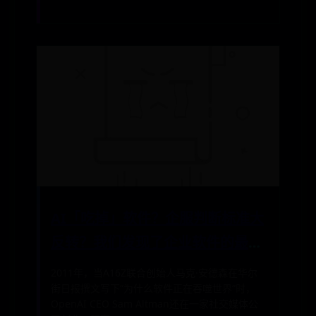
AI「吃掉」软件？企服判断标准大
反转？我们发现了企业软件的最新
10个真相｜36氪新风向
2011年，当A16Z联合创始人马克·安德森在华尔
街日报撰文写下“为什么软件正在吞噬世界”时，
OpenAI CEO Sam Altman还在一家社交媒体公