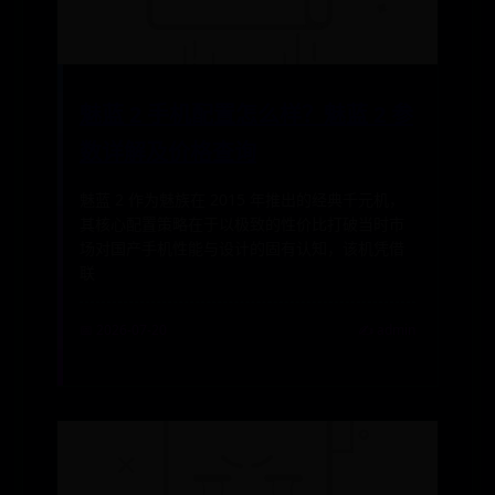
魅蓝 2 手机配置怎么样？魅蓝 2 参
数详解及价格查询
魅蓝 2 作为魅族在 2015 年推出的经典千元机，
其核心配置策略在于以极致的性价比打破当时市
场对国产手机性能与设计的固有认知，该机凭借
联
📅 2026-07-20
✍️ admin