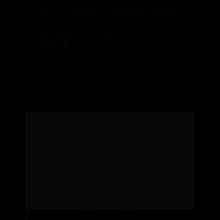
服务条款| 隐私政策| 儿童隐私政策| 版权投诉|
投资者关系| 广告合作 | 联系我们 廉正举报 不良
信息举报邮箱: 51jubao@service.netease.com
互联网宗教
📅 2026-07-21
✍️ admin