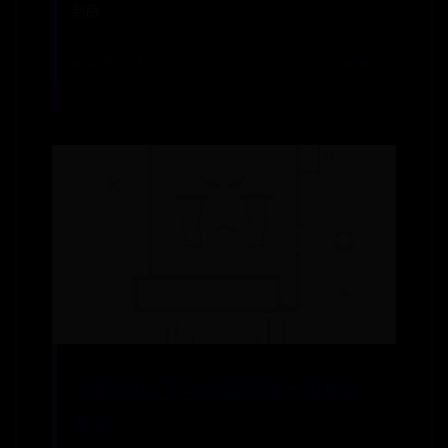
新版
📅 2026-07-16
✍️ admin
卡里古拉: 罗马帝国的第一位疯狂
暴君